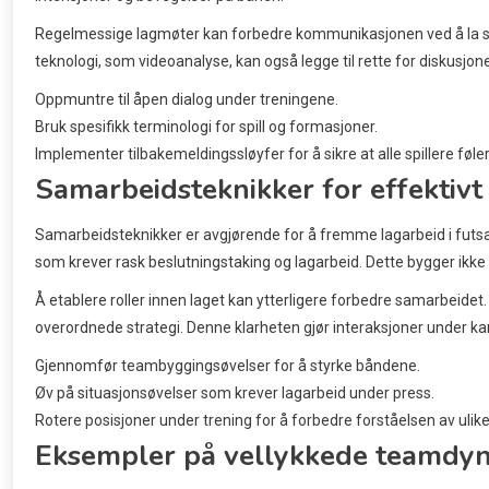
Regelmessige lagmøter kan forbedre kommunikasjonen ved å la spil
teknologi, som videoanalyse, kan også legge til rette for diskusjo
Oppmuntre til åpen dialog under treningene.
Bruk spesifikk terminologi for spill og formasjoner.
Implementer tilbakemeldingssløyfer for å sikre at alle spillere føler
Samarbeidsteknikker for effektivt
Samarbeidsteknikker er avgjørende for å fremme lagarbeid i futsal.
som krever rask beslutningstaking og lagarbeid. Dette bygger ikke 
Å etablere roller innen laget kan ytterligere forbedre samarbeidet. 
overordnede strategi. Denne klarheten gjør interaksjoner under k
Gjennomfør teambyggingsøvelser for å styrke båndene.
Øv på situasjonsøvelser som krever lagarbeid under press.
Rotere posisjoner under trening for å forbedre forståelsen av ulike 
Eksempler på vellykkede teamdyna