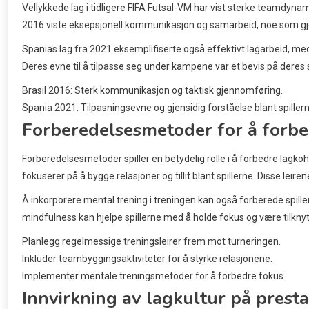
Vellykkede lag i tidligere FIFA Futsal-VM har vist sterke teamdynam
2016 viste eksepsjonell kommunikasjon og samarbeid, noe som gjo
Spanias lag fra 2021 eksemplifiserte også effektivt lagarbeid, med
Deres evne til å tilpasse seg under kampene var et bevis på d
Brasil 2016: Sterk kommunikasjon og taktisk gjennomføring.
Spania 2021: Tilpasningsevne og gjensidig forståelse blant spillern
Forberedelsesmetoder for å forbe
Forberedelsesmetoder spiller en betydelig rolle i å forbedre lagko
fokuserer på å bygge relasjoner og tillit blant spillerne. Disse lei
Å inkorporere mental trening i treningen kan også forberede spill
mindfulness kan hjelpe spillerne med å holde fokus og være tilkn
Planlegg regelmessige treningsleirer frem mot turneringen.
Inkluder teambyggingsaktiviteter for å styrke relasjonene.
Implementer mentale treningsmetoder for å forbedre fokus.
Innvirkning av lagkultur på prest