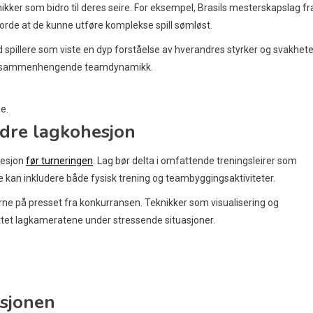
ikker som bidro til deres seire. For eksempel, Brasils mesterskapslag fr
rde at de kunne utføre komplekse spill sømløst.
 spillere som viste en dyp forståelse av hverandres styrker og svakhete
eres sammenhengende teamdynamikk.
e.
dre lagkohesjon
hesjon
før turneringen
. Lag bør delta i omfattende treningsleirer som
rene kan inkludere både fysisk trening og teambyggingsaktiviteter.
erne på presset fra konkurransen. Teknikker som visualisering og
yttet lagkameratene under stressende situasjoner.
asjonen