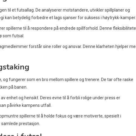
en til et futsallag. De analyserer motstandere, utvikler spillplaner og
tegi kan betydelig forbedre et lags sjanser for suksess i høytrykk-kamper.
r spillerne til å respondere på endrede spillforhold. Denne fleksibilitet
jø som futsal.
le lagmedlemmer forstår sine roller og ansvar. Denne klarheten hjelper me
ngstaking
 og fungerer som en bro mellom spillere og trenere. De tar ofte raske
ikken på banen.
v enhet og hensikt. Deres evne til å forbli rolige under press er
kan påvirke kampens utfall.
pmuntre spillerne til å holde fokus og være motiverte, spesielt i
s samlede prestasjon.