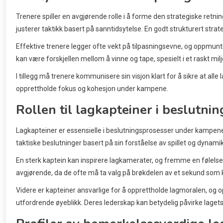
Trenere spiller en avgjørende rolle i å forme den strategiske retning
justerer taktikk basert på sanntidsytelse. En godt strukturert stra
Effektive trenere legger ofte vekt på tilpasningsevne, og oppmuntre
kan være forskjellen mellom å vinne og tape, spesielt i et raskt mil
I tillegg må trenere kommunisere sin visjon klart for å sikre at al
opprettholde fokus og kohesjon under kampene.
Rollen til lagkapteiner i beslutni
Lagkapteiner er essensielle i beslutningsprosesser under kampene,
taktiske beslutninger basert på sin forståelse av spillet og dynam
En sterk kaptein kan inspirere lagkamerater, og fremme en følelse a
avgjørende, da de ofte må ta valg på brøkdelen av et sekund som 
Videre er kapteiner ansvarlige for å opprettholde lagmoralen, og op
utfordrende øyeblikk. Deres lederskap kan betydelig påvirke laget