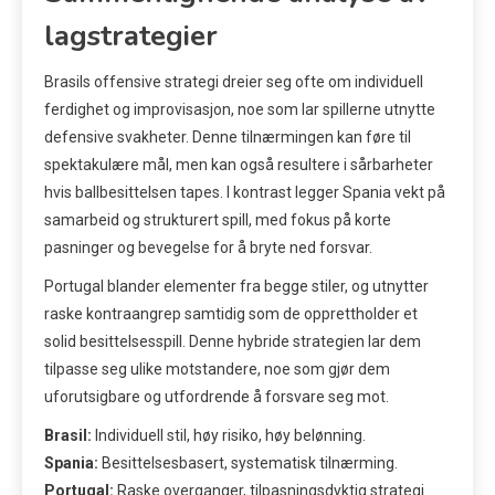
lagstrategier
Brasils offensive strategi dreier seg ofte om individuell
ferdighet og improvisasjon, noe som lar spillerne utnytte
defensive svakheter. Denne tilnærmingen kan føre til
spektakulære mål, men kan også resultere i sårbarheter
hvis ballbesittelsen tapes. I kontrast legger Spania vekt på
samarbeid og strukturert spill, med fokus på korte
pasninger og bevegelse for å bryte ned forsvar.
Portugal blander elementer fra begge stiler, og utnytter
raske kontraangrep samtidig som de opprettholder et
solid besittelsesspill. Denne hybride strategien lar dem
tilpasse seg ulike motstandere, noe som gjør dem
uforutsigbare og utfordrende å forsvare seg mot.
Brasil:
Individuell stil, høy risiko, høy belønning.
Spania:
Besittelsesbasert, systematisk tilnærming.
Portugal:
Raske overganger, tilpasningsdyktig strategi.