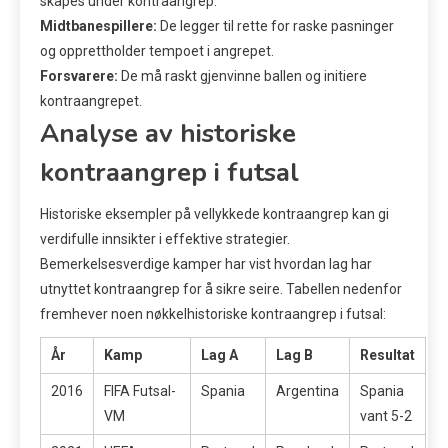
skapes under kontraangrep.
Midtbanespillere:
De legger til rette for raske pasninger
og opprettholder tempoet i angrepet.
Forsvarere:
De må raskt gjenvinne ballen og initiere
kontraangrepet.
Analyse av historiske
kontraangrep i futsal
Historiske eksempler på vellykkede kontraangrep kan gi
verdifulle innsikter i effektive strategier.
Bemerkelsesverdige kamper har vist hvordan lag har
utnyttet kontraangrep for å sikre seire. Tabellen nedenfor
fremhever noen nøkkelhistoriske kontraangrep i futsal:
År
Kamp
Lag A
Lag B
Resultat
2016
FIFA Futsal-
Spania
Argentina
Spania
VM
vant 5-2