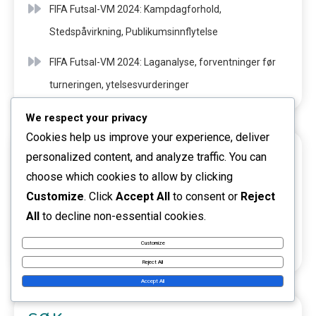
FIFA Futsal-VM 2024: Kampdagforhold,
Stedspåvirkning, Publikumsinnflytelse
FIFA Futsal-VM 2024: Laganalyse, forventninger før
turneringen, ytelsesvurderinger
We respect your privacy
Cookies help us improve your experience, deliver
KATEGORIER
personalized content, and analyze traffic. You can
choose which cookies to allow by clicking
Kampanalyse
Customize
. Click
Accept All
to consent or
Reject
All
to decline non-essential cookies.
Spillerstatistikk
Customize
Teamytelse
Reject All
Accept All