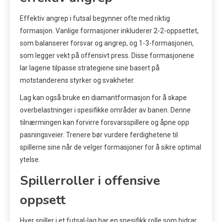
Effektiv angrep i futsal begynner ofte med riktig
formasjon. Vanlige formasjoner inkluderer 2-2-oppsettet,
som balanserer forsvar og angrep, og 1-3-formasjonen,
som legger vekt på offensivt press. Disse formasjonene
lar lagene tilpasse strategiene sine basert på
motstanderens styrker og svakheter.
Lag kan også bruke en diamantformasjon for å skape
overbelastninger i spesifikke områder av banen. Denne
tilnærmingen kan forvirre forsvarsspillere og åpne opp
pasningsveier. Trenere bør vurdere ferdighetene til
spillerne sine når de velger formasjoner for å sikre optimal
ytelse.
Spillerroller i offensive
oppsett
Hver spiller i et futsal-lag har en spesifikk rolle som bidrar