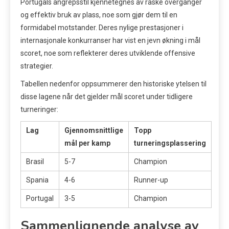
Portugals angrepsstil kjennetegnes av raske overganger
og effektiv bruk av plass, noe som gjør dem til en
formidabel motstander. Deres nylige prestasjoner i
internasjonale konkurranser har vist en jevn økning i mål
scoret, noe som reflekterer deres utviklende offensive
strategier.
Tabellen nedenfor oppsummerer den historiske ytelsen til
disse lagene når det gjelder mål scoret under tidligere
turneringer:
Lag
Gjennomsnittlige
Topp
mål per kamp
turneringsplassering
Brasil
5-7
Champion
Spania
4-6
Runner-up
Portugal
3-5
Champion
Sammenlignende analyse av