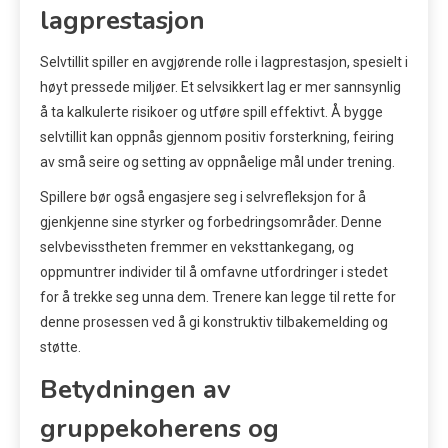
lagprestasjon
Selvtillit spiller en avgjørende rolle i lagprestasjon, spesielt i
høyt pressede miljøer. Et selvsikkert lag er mer sannsynlig
å ta kalkulerte risikoer og utføre spill effektivt. Å bygge
selvtillit kan oppnås gjennom positiv forsterkning, feiring
av små seire og setting av oppnåelige mål under trening.
Spillere bør også engasjere seg i selvrefleksjon for å
gjenkjenne sine styrker og forbedringsområder. Denne
selvbevisstheten fremmer en veksttankegang, og
oppmuntrer individer til å omfavne utfordringer i stedet
for å trekke seg unna dem. Trenere kan legge til rette for
denne prosessen ved å gi konstruktiv tilbakemelding og
støtte.
Betydningen av
gruppekoherens og