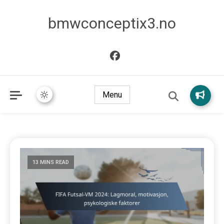
bmwconceptix3.no
Menu
13 MINS READ