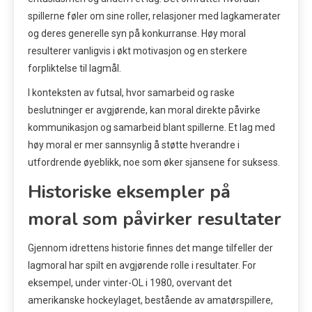
spillerne føler om sine roller, relasjoner med lagkamerater
og deres generelle syn på konkurranse. Høy moral
resulterer vanligvis i økt motivasjon og en sterkere
forpliktelse til lagmål.
I konteksten av futsal, hvor samarbeid og raske
beslutninger er avgjørende, kan moral direkte påvirke
kommunikasjon og samarbeid blant spillerne. Et lag med
høy moral er mer sannsynlig å støtte hverandre i
utfordrende øyeblikk, noe som øker sjansene for suksess.
Historiske eksempler på
moral som påvirker resultater
Gjennom idrettens historie finnes det mange tilfeller der
lagmoral har spilt en avgjørende rolle i resultater. For
eksempel, under vinter-OL i 1980, overvant det
amerikanske hockeylaget, bestående av amatørspillere,