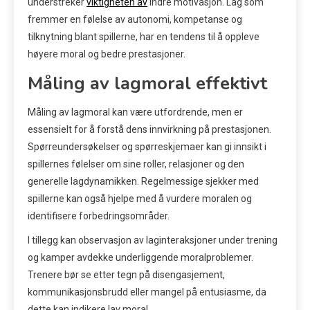
understreker
viktigheten av
indre motivasjon. Lag som
fremmer en følelse av autonomi, kompetanse og
tilknytning blant spillerne, har en tendens til å oppleve
høyere moral og bedre prestasjoner.
Måling av lagmoral effektivt
Måling av lagmoral kan være utfordrende, men er
essensielt for å forstå dens innvirkning på prestasjonen.
Spørreundersøkelser og spørreskjemaer kan gi innsikt i
spillernes følelser om sine roller, relasjoner og den
generelle lagdynamikken. Regelmessige sjekker med
spillerne kan også hjelpe med å vurdere moralen og
identifisere forbedringsområder.
I tillegg kan observasjon av laginteraksjoner under trening
og kamper avdekke underliggende moralproblemer.
Trenere bør se etter tegn på disengasjement,
kommunikasjonsbrudd eller mangel på entusiasme, da
dette kan indikere lav moral.