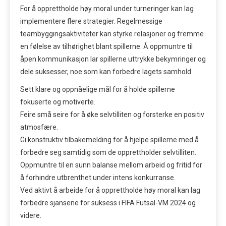
For å opprettholde høy moral under turneringer kan lag
implementere flere strategier. Regelmessige
teambyggingsaktiviteter kan styrke relasjoner og fremme
en følelse av tilhørighet blant spillerne. Å oppmuntre til
åpen kommunikasjon lar spillerne uttrykke bekymringer og
dele suksesser, noe som kan forbedre lagets samhold.
Sett klare og oppnåelige mål for å holde spillerne
fokuserte og motiverte.
Feire små seire for å øke selvtilliten og forsterke en positiv
atmosfære.
Gi konstruktiv tilbakemelding for å hjelpe spillerne med å
forbedre seg samtidig som de opprettholder selvtilliten.
Oppmuntre til en sunn balanse mellom arbeid og fritid for
å forhindre utbrenthet under intens konkurranse.
Ved aktivt å arbeide for å opprettholde høy moral kan lag
forbedre sjansene for suksess i FIFA Futsal-VM 2024 og
videre.